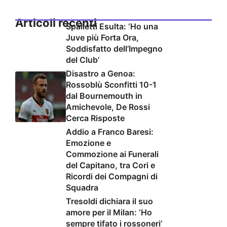
Articoli recenti
Spalletti Esulta: ‘Ho una
Juve più Forta Ora,
Soddisfatto dell’Impegno
del Club’
Disastro a Genoa:
Rossoblù Sconfitti 10-1
dal Bournemouth in
Amichevole, De Rossi
Cerca Risposte
Addio a Franco Baresi:
Emozione e
Commozione ai Funerali
del Capitano, tra Cori e
Ricordi dei Compagni di
Squadra
Tresoldi dichiara il suo
amore per il Milan: ‘Ho
sempre tifato i rossoneri’