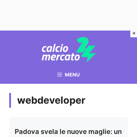
Vai
al
contenuto
MENU
webdeveloper
Padova svela le nuove maglie: un