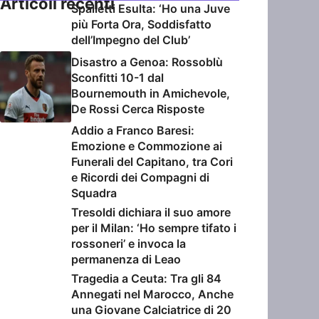
Articoli recenti
Spalletti Esulta: ‘Ho una Juve
più Forta Ora, Soddisfatto
dell’Impegno del Club’
Disastro a Genoa: Rossoblù
Sconfitti 10-1 dal
Bournemouth in Amichevole,
De Rossi Cerca Risposte
Addio a Franco Baresi:
Emozione e Commozione ai
Funerali del Capitano, tra Cori
e Ricordi dei Compagni di
Squadra
Tresoldi dichiara il suo amore
per il Milan: ‘Ho sempre tifato i
rossoneri’ e invoca la
permanenza di Leao
Tragedia a Ceuta: Tra gli 84
Annegati nel Marocco, Anche
una Giovane Calciatrice di 20