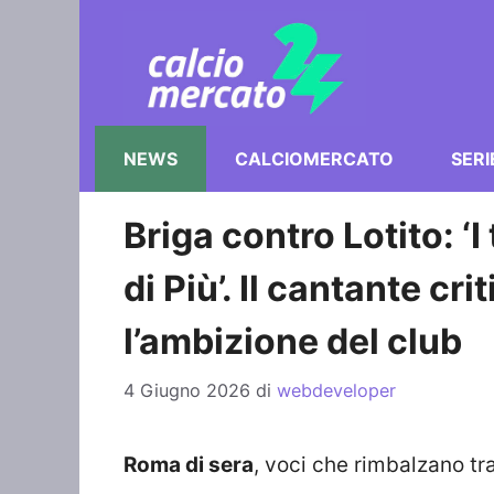
Vai
al
contenuto
NEWS
CALCIOMERCATO
SERI
Briga contro Lotito: ‘I
di Più’. Il cantante cr
l’ambizione del club
4 Giugno 2026
di
webdeveloper
Roma di sera
, voci che rimbalzano tr