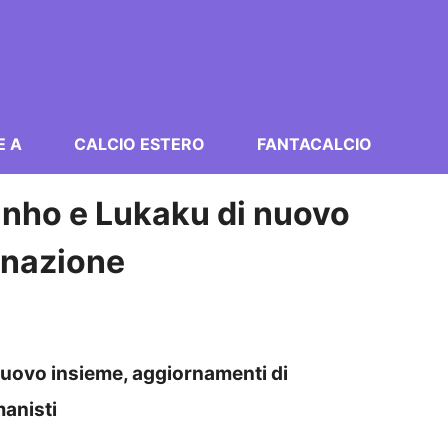
E A
CALCIO ESTERO
FANTACALCIO
nho e Lukaku di nuovo
inazione
uovo insieme, aggiornamenti di
manisti