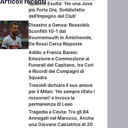
Articoli recenti
Spalletti Esulta: ‘Ho una Juve
più Forta Ora, Soddisfatto
dell’Impegno del Club’
Disastro a Genoa: Rossoblù
Sconfitti 10-1 dal
Bournemouth in Amichevole,
De Rossi Cerca Risposte
Addio a Franco Baresi:
Emozione e Commozione ai
Funerali del Capitano, tra Cori
e Ricordi dei Compagni di
Squadra
Tresoldi dichiara il suo amore
per il Milan: ‘Ho sempre tifato i
rossoneri’ e invoca la
permanenza di Leao
Tragedia a Ceuta: Tra gli 84
Annegati nel Marocco, Anche
una Giovane Calciatrice di 20