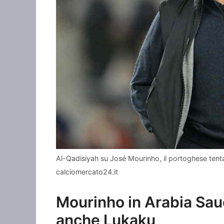
Al-Qadisiyah su José Mourinho, il portoghese tenta
calciomercato24.it
Mourinho in Arabia Sau
anche Lukaku