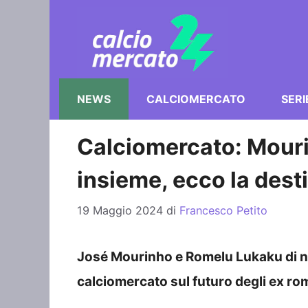
Vai
al
contenuto
NEWS
CALCIOMERCATO
SERI
Calciomercato: Mouri
insieme, ecco la dest
19 Maggio 2024
di
Francesco Petito
José Mourinho e Romelu Lukaku di n
calciomercato sul futuro degli ex ro