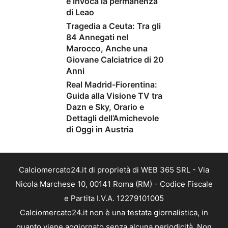
e invoca la permanenza
di Leao
Tragedia a Ceuta: Tra gli
84 Annegati nel
Marocco, Anche una
Giovane Calciatrice di 20
Anni
Real Madrid-Fiorentina:
Guida alla Visione TV tra
Dazn e Sky, Orario e
Dettagli dell’Amichevole
di Oggi in Austria
Calciomercato24.it di proprietà di WEB 365 SRL - Via
Nicola Marchese 10, 00141 Roma (RM) - Codice Fiscale
e Partita I.V.A. 12279101005
Calciomercato24.it non è una testata giornalistica, in
quanto viene aggiornato senza alcuna periodicità. Non