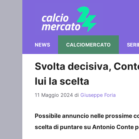
Vai
al
contenuto
NEWS
CALCIOMERCATO
SERI
Svolta decisiva, Conte
lui la scelta
11 Maggio 2024
di
Giuseppe Foria
Possibile annuncio nelle prossime co
scelta di puntare su Antonio Conte p