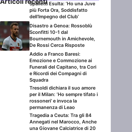
Articoli recenti
Spalletti Esulta: ‘Ho una Juve
più Forta Ora, Soddisfatto
dell’Impegno del Club’
Disastro a Genoa: Rossoblù
Sconfitti 10-1 dal
Bournemouth in Amichevole,
De Rossi Cerca Risposte
Addio a Franco Baresi:
Emozione e Commozione ai
Funerali del Capitano, tra Cori
e Ricordi dei Compagni di
Squadra
Tresoldi dichiara il suo amore
per il Milan: ‘Ho sempre tifato i
rossoneri’ e invoca la
permanenza di Leao
Tragedia a Ceuta: Tra gli 84
Annegati nel Marocco, Anche
una Giovane Calciatrice di 20