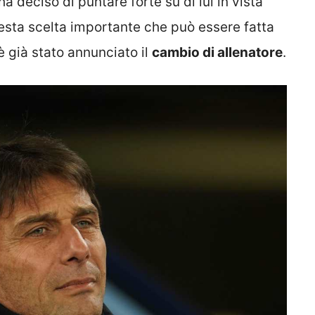
a deciso di puntare forte su di lui in vista
esta scelta importante che può essere fatta
è già stato annunciato il
cambio di allenatore
.