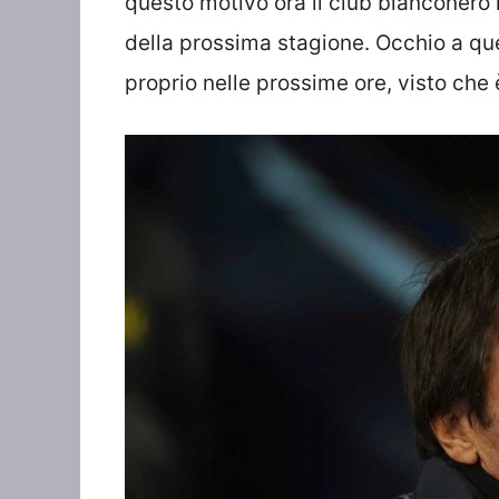
questo motivo ora il club bianconero h
della prossima stagione. Occhio a qu
proprio nelle prossime ore, visto che 