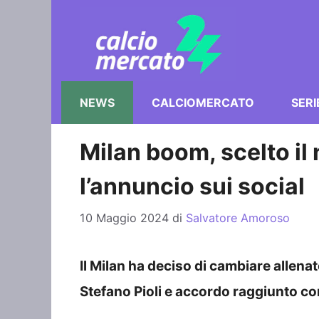
Vai
al
contenuto
NEWS
CALCIOMERCATO
SERI
Milan boom, scelto il
l’annuncio sui social
10 Maggio 2024
di
Salvatore Amoroso
Il Milan ha deciso di cambiare allena
Stefano Pioli e accordo raggiunto co