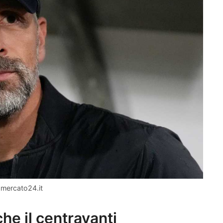
omercato24.it
he il centravanti