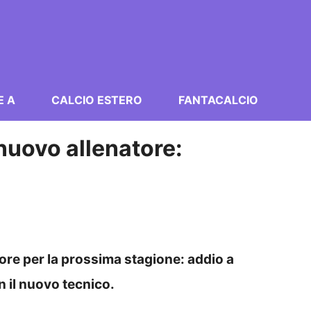
E A
CALCIO ESTERO
FANTACALCIO
 nuovo allenatore:
tore per la prossima stagione: addio a
n il nuovo tecnico.