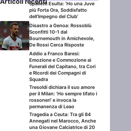
Articoli recenti
Spalletti Esulta: ‘Ho una Juve
più Forta Ora, Soddisfatto
dell’Impegno del Club’
Disastro a Genoa: Rossoblù
Sconfitti 10-1 dal
Bournemouth in Amichevole,
De Rossi Cerca Risposte
Addio a Franco Baresi:
Emozione e Commozione ai
Funerali del Capitano, tra Cori
e Ricordi dei Compagni di
Squadra
Tresoldi dichiara il suo amore
per il Milan: ‘Ho sempre tifato i
rossoneri’ e invoca la
permanenza di Leao
Tragedia a Ceuta: Tra gli 84
Annegati nel Marocco, Anche
una Giovane Calciatrice di 20