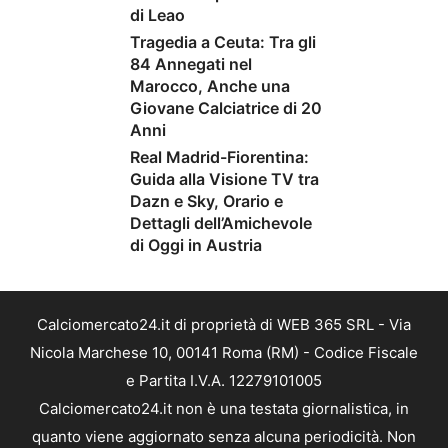
di Leao
Tragedia a Ceuta: Tra gli
84 Annegati nel
Marocco, Anche una
Giovane Calciatrice di 20
Anni
Real Madrid-Fiorentina:
Guida alla Visione TV tra
Dazn e Sky, Orario e
Dettagli dell’Amichevole
di Oggi in Austria
Calciomercato24.it di proprietà di WEB 365 SRL - Via
Nicola Marchese 10, 00141 Roma (RM) - Codice Fiscale
e Partita I.V.A. 12279101005
Calciomercato24.it non è una testata giornalistica, in
quanto viene aggiornato senza alcuna periodicità. Non